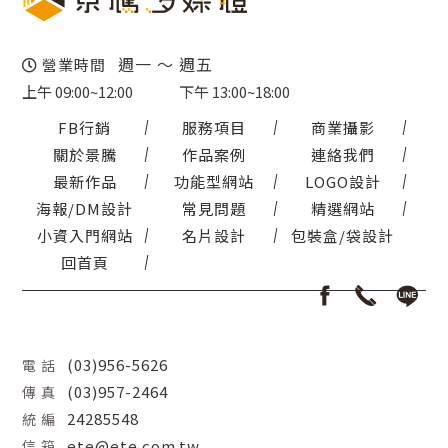
週一 ～ 週五
營業時間
上午 09:00~12:00
下午 13:00~18:00
FB行銷
服務項目
商業攝影
關於景騰
作品案例
連絡我們
最新作品
功能型網站
LOGO設計
海報/DM設計
常見問題
精選網站
小資入門網站
名片設計
包裝盒/袋設計
回首頁
(03)956-5626
電 話
(03)957-2464
傳 真
24285548
統 編
ete@ete.com.tw
信 箱