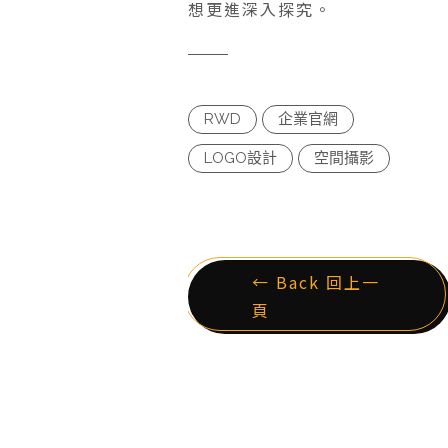
想更進深入探究。
RWD
企業官網
LOGO設計
空間攝影
← Back 回上一
頁