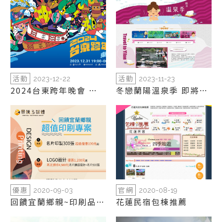
活動
活動
2023-12-22
2023-11-23
2024台東跨年晚會 東
冬戀蘭陽溫泉季 即將溫
漂去旅行
暖您的心
優惠
官網
2020-09-03
2020-08-19
回饋宜蘭鄉親~印刷品優
花蓮民宿包棟推薦
惠推出中！